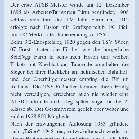
Der erste ATSB-Meister wurde am 12. Dezember
1895 als Arbeiter-Turnverein Fürth gegründet. 1908
schloss sich ihm der TV Jahn Fürth an, 1912
erfolgte nach Fusion mit Kraftsportclub, FC Pfeil
und FC Merkur die Umbenennung zu TSV.
Beim 3:2-Endspielsieg 1920 gegen den TSV Süden
07 Forst traten die Fürther wie die bürgerliche
SpielVgg Fürth in schwarzen Hosen und weißen
Trikots mit Kleeblatt an. Tausende umjubelten die
Sieger bei ihrer Rückkehr am heimischen Bahnhof,
und der Oberbürgermeister empfing die Elf im
Rathaus. Die TSV-Fußballer konnten ihren Erfolg
nicht verteidigen, erreichten auch nie wieder eine
ATSB-Endrunde und stieg später sogar in die 2.
Klasse ab. Der Gesamtverein gedieh aber weiter und
zählte 1928 800 Mitglieder.
Nach der erzwungenen Auflösung 1933 gründete
sich „TuSpo“ 1948 neu, entwickelte sich wieder zu
einem Breitensportverein und ging zum 1. Juli 2003