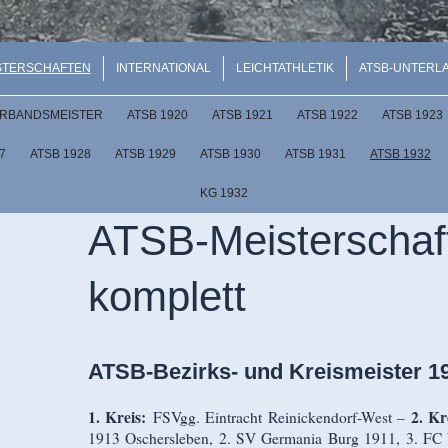
STERSCHAFTEN
INTERNATIONAL
LEICHTATHLETIK
ATSB-UNTERL
RBANDSMEISTER
ATSB 1920
ATSB 1921
ATSB 1922
ATSB 1923
7
ATSB 1928
ATSB 1929
ATSB 1930
ATSB 1931
ATSB 1932
KG 1932
ATSB-Meisterschaf
komplett
ATSB-Bezirks- und Kreismeister 1
1. Kreis:
2. Kr
FSVgg. Eintracht Reinickendorf-West –
1913 Oschersleben, 2. SV Germania Burg 1911, 3. FC