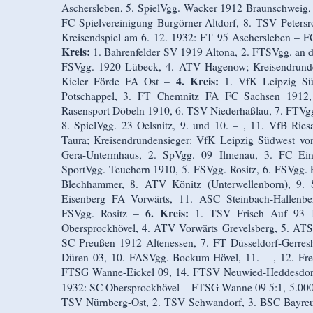
Aschersleben, 5. SpielVgg. Wacker 1912 Braun­schweig,
FC Spielvereinigung Burgörner-Altdorf, 8. TSV Petersr
Kreisendspiel am 6. 12. 1932: FT 95 Aschersleben – 
Kreis:
1. Bahren­felder SV 1919 Altona, 2. FTSVgg. an d
FSVgg. 1920 Lübeck, 4. ATV Hagenow; Kreisendrunde
4. Kreis:
Kieler Förde FA Ost –
1. VfK Leipzig Süd
Potschappel, 3. FT Chemnitz FA FC Sachsen 1912,
Rasensport Döbeln 1910, 6. TSV Niederhaßlau, 7. FTVg
8. SpielVgg. 23 Oelsnitz, 9. und 10. – , 11. VfB Riesa
Taura; Kreisendrundensieger: VfK Leipzig Südwest v
Gera-Untermhaus, 2. SpVgg. 09 Ilmenau, 3. FC Eint
SportVgg. Teuchern 1910, 5. FSVgg. Rositz, 6. FSVgg.
Blechhammer, 8. ATV Könitz (Unterwellenborn), 9
Eisenberg FA Vorwärts, 11. ASC Steinbach-Hallenber
6. Kreis:
FSVgg. Rositz –
1. TSV Frisch Auf 93 K
Obersprockhövel, 4. ATV Vorwärts Grevelsberg, 5. AT
SC Preußen 1912 Altenessen, 7. FT Düsseldorf-Gerresh
Düren 03, 10. FASVgg. Bockum-Hövel, 11. – , 12. Fr
FTSG Wanne-Eickel 09, 14. FTSV Neuwied-Heddesdorf;
1932: SC Obersprockhövel – FTSG Wanne 09 5:1, 5.00
TSV Nürnberg-Ost, 2. TSV Schwandorf, 3. BSC Bayreut