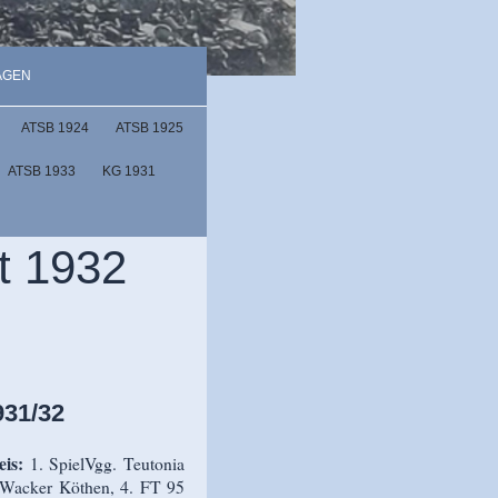
AGEN
ATSB 1924
ATSB 1925
ATSB 1933
KG 1931
t 1932
931/32
eis:
1. SpielVgg. Teutonia
 Wacker Köthen, 4. FT 95