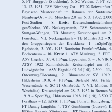
5. FT Burggrub (Stockheim), 6. SC Weiden, 7. FT Sch
13. 12. 1931: TSV Nürnberg-Ost – FT 02 Schweinfurt 7
Bayrische Meisterschaft im Rah­men der Süddeuts
Nürnberg-Ost – FT München 2:0 am 6. 3. 1932, 2.00
8. Kreis:
Post-Stadion –
Kreisendrundenteilneh
gen/Neckar, VfL Neckargartarch, TSV Schrammberg
Stuttgart-Wangen, TB Münster; Kreisendspiel am 21
9.
Feuerbach: VfL Neckargartarch – TB Münster 3:2 –
den Gruppensiegern der Kreisklasse, 1. TuSpiel
Egelsbach, 3. VfL 1913 Bornheim Frankfurt/Main, 4
10. Kreis:
Bockenheim –
1. ATV Maulburg, 2. FFC K
ASV Hagsfeld 07, 4. FFVgg. Eppelheim, 5. – , 6. VfR N
ATSV 1922 Rammelsbach; Kreisendspiel am 31.
11.
Ludwigshafen – ASV Hagsfeld 07 3:1(1:0), 2.500 –
Osternburg/Oldenburg, 2. Blumenthaler SV 1919
Hildesheim 1918, 4. FTSVgg. Bielefeld Abt. Fichte
Wesermünde, 6. SC 21 Osnabrück, 7. VfL Minden, 8.
Westfalica); Kreisendspiel am 28. 2. 1932 in Bremen-
1919 – SportlVgg. Hildesheim 1918 1:0 (1:0), 3.500 Z
12. Kreis:
Forsthaus –
1. FFVgg. Ponarth Königsberg, 2
FT Danzig-Langfuhr, 4. TSV Gumbinnen (Gussew); Kre
FFVgg. Ponarth Königsberg – FT Danzig-Langfuhr 4: