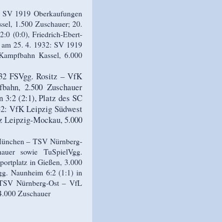
2 SV 1919 Oberkaufungen
sel, 1.500 Zuschauer; 20.
0 (0:0), Friedrich-Ebert-
e am 25. 4. 1932: SV 1919
-Kampfbahn Kassel, 6.000
32 FSVgg. Rositz – VfK
fbahn, 2.500 Zuschauer
3:2 (2:1), Platz des SC
932: VfK Leipzig Südwest
tz Leipzig-Mockau, 5.000
München – TSV Nürnberg-
hauer sowie TuSpielVgg.
ortplatz in Gießen, 3.000
g. Naunheim 6:2 (1:1) in
: TSV Nürnberg-Ost – VfL
 4.000 Zuschauer