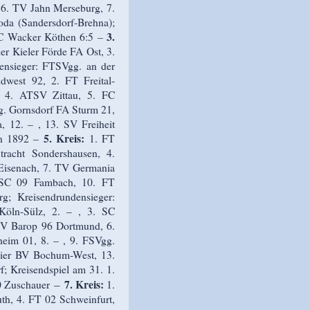
 6. TV Jahn Merseburg, 7.
oda (Sandersdorf-Brehna);
3.
FC Wacker Köthen 6:5 –
er Kieler Förde FA Ost, 3.
nsieger: FTSVgg. an der
west 92, 2. FT Freital-
 4. ATSV Zittau, 5. FC
g. Gornsdorf FA Sturm 21,
, 12. – , 13. SV Freiheit
5. Kreis:
on 1892 –
1. FT
racht Sondershausen, 4.
 Eisenach, 7. TV Germania
. SC 09 Fambach, 10. FT
g; Kreisendrundensieger:
öln-Sülz, 2. – , 3. SC
SV Barop 96 Dortmund, 6.
eim 01, 8. – , 9. FSVgg.
eier BV Bochum-West, 13.
 Kreisendspiel am 31. 1.
–
7. Kreis:
0 Zuschauer
1.
h, 4. FT 02 Schweinfurt,