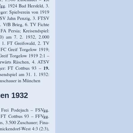
g. 1924 Bad Hersfeld, 3.
er: Spielverein von 1919
TSV Jahn Penzig, 3. FTSV
. VfB Brieg, 6. TV Fichte
A Persia; Kreisendspiel:
0) am 7. 2. 1932, 2.000
:
1. FT Greifswald, 2. TV
 FC Greif Torgelow 1919;
Greif Torgelow 1919 2:1 –
rwärts Räschen, 4. ATSV
19.
eger: FT Cottbus 93 –
endspiel am 31. 1. 1932:
Zuschauer in München
en 1932
Frei Podejuch – FSVgg.
ie FT Cottbus 93 – FFVgg.
us, 3.500 Zuschauer; Fina­
nickendorf-West 4:3 (2:3),