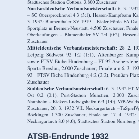
Städtisches Stadion Cottbus, 3.800 Zuschauer
Nordwestdeutsche Verbandsmeisterschaft:
6. 3. 193
– SC Obersprockhövel 4:3 (3:1), Hessen-Kampfbahn Kas
3. 1932: Blumenthaler SV 1919 – Kieler Förde FA Ost 2:
Sportplatz in Bremen-Neustadt, 4.500 Zuschauer; Final
Oberkaufungen – Blumenthaler SV 2:4 (0:2), Hessen
Zuschauer
Mitteldeutsche Verbandsmeisterschaft:
28. 2. 19
Leipzig Südwest 92 1:2 (1:1), Alten­burger Kamp
sowie FTSV Eiche Hindenburg – FT 95 Aschersleben 
Sparta Breslau, 2.000 Zuschauer; Finale am 6. 3. 1
92 – FTSV Eiche Hindenburg 4:2 (2:2), Preußen-Pla
Zuschauer
Süd­deutsche Verbandsmeisterschaft:
6. 3. 1932 FT 
Ost 0:2 (0:1), Post-Stadion München, 2.000 Zusc
Naunheim – Kickers Ludwigshafen 6:3 (1:0), VfB-Waldsp
Zuschauer; 20. 3. 1932 VfL Neckargartarch –TuSpielVg
Böckingen, 1.300 Zuschauer; Finale am 17. 4. 1932
Neckargartarch 8:0 (4:0), Städtisches Stadion Nürnberg,
ATSB-Endrunde 1932