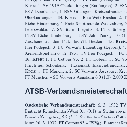
Kreis:
1. SV 1919 Oberkaufungen (Kaufungen), 2. FSVg
FSV Dennhausen, 4. BSV Göttingen, Kreisendrundensieg
14. Kreis:
Oberkaufungen –
1. Blau-Weiß Breslau, 2. 
Eiche Hindenburg, 4. Freie Sportfreunde Waldenburg, 5
Peterswaldau, 7. SV Sturm Liegnitz, 8. FT Grünberg F
FTSV Eiche Hindenburg – TSV Jahn Penzig 1:0 (1:
15. Kreis
Zuschauer auf dem Platz des VfL Breslau –
Frei Podejuch, 3. FC Vorwärts Lauenburg (Lębork), 4.
Kreisendspiel am 6. 12. 1931: TV Frei Podejuch – FC 
16. Kreis:
1. FT Cottbus 93, 2. FT Döbern, 3. SC Vo
Frisch auf Schönlanke (Trzcianka); Kreisendrundensi
Kreis:
1. FT München, 2. SC Vorwärts Augsburg; Kreis
FT München – SC Vorwärts Augsburg 6:0 (1:0), 2.000 
ATSB-Verbandsmeisterschaft
Ostdeutsche Verbandsmeisterschaft:
6. 3. 1932 TV 
Eintracht Reinickendorf-West 0:1 (0:1) in Stettin sow
Ponarth Königsberg 5:2 (3:1), Städtisches Stadion Cottb
le am 20. 3. 1932: FT Cottbus 93 – FSVgg. Eintracht Rei