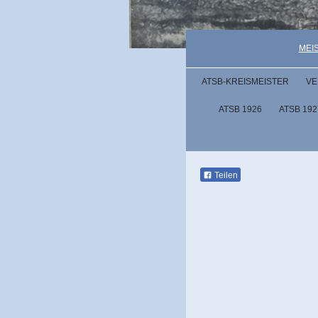
MEI
ATSB-KREISMEISTER
VE
ATSB 1926
ATSB 192
Teilen