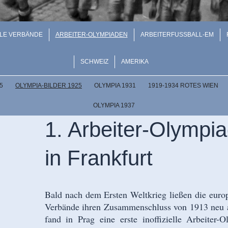
ALE VERBÄNDE
ARBEITER-OLYMPIADEN
ARBEITERFUSSBALL-EM
SCHWEIZ
AMERIKA
OLYMPIA-BILDER 1925
OLYMPIA 1931
1919-1934 ROTES WIEN
OLYMPIA 1937
1. Arbeiter-Olympi
in Frankfurt
Bald nach dem Ersten Weltkrieg ließen die europ
Verbände ihren Zusammenschluss von 1913 neu a
fand in Prag eine erste inoffizielle Arbeiter-O