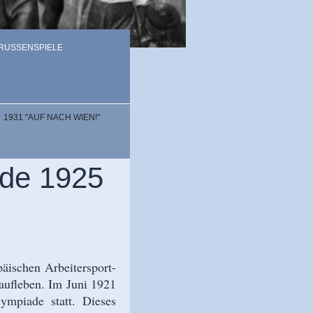
RUSSENSPIELE
1931 "AUF NACH WIEN!"
ade 1925
äischen Arbeitersport-
ufleben. Im Juni 1921
lympiade statt. Dieses