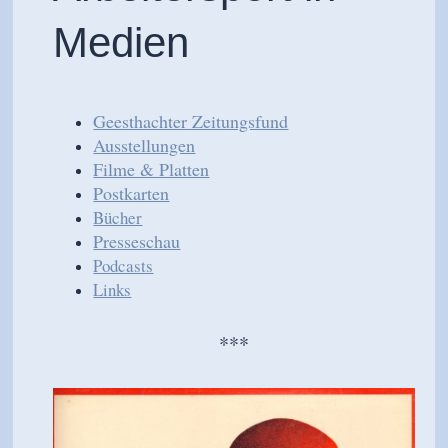
Medien
Geesthachter Zeitungsfund
Ausstellungen
Filme & Platten
Postkarten
Bücher
Presseschau
Podcasts
Links
***