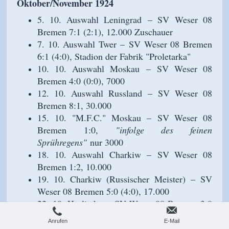
Oktober/November 1924
5. 10. Auswahl Leningrad
– SV
Weser 08
Bremen 7:1 (2:1), 12.000 Zuschauer
7. 10. Auswahl Twer
–
SV Weser 08 Bremen
6:1 (4:0), Stadion der Fabrik "Proletarka"
10. 10. Auswahl Moskau
–
SV Weser 08
Bremen 4:0 (0:0), 7000
12. 10. Auswahl Russland
–
SV Weser 08
Bremen 8:1, 30.000
15. 10. "M.F.C." Moskau
–
SV Weser 08
Bremen
1:0,
"infolge des feinen
Sprühregens"
nur 3000
18. 10. Auswahl Charkiw
–
SV Weser 08
Bremen 1:2, 10.000
19. 10. Charkiw (Russischer Meister)
–
SV
Weser 08 Bremen 5:0 (4:0), 17.000
22. 10. Horliwka
–
SV Weser 08 Bremen 3:0
(1:0)
Anrufen
E-Mail
24. 10. SSKL Stanilo (Iwano-Frankiwsk) –